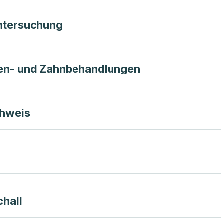
Untersuchung
en- und Zahnbehandlungen
hweis
chall